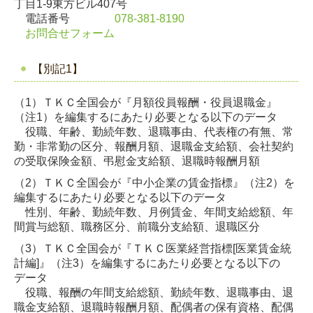
丁目1-9東方ビル407号
電話番号
078-381-8190
お問合せフォーム
【別記1】
（1）ＴＫＣ全国会が『月額役員報酬・役員退職金』
（注1）を編集するにあたり必要となる以下のデータ
役職、年齢、勤続年数、退職事由、代表権の有無、常
勤・非常勤の区分、報酬月額、退職金支給額、会社契約
の受取保険金額、弔慰金支給額、退職時報酬月額
（2）ＴＫＣ全国会が『中小企業の賃金指標』（注2）を
編集するにあたり必要となる以下のデータ
性別、年齢、勤続年数、月例賃金、年間支給総額、年
間賞与総額、職務区分、前職分支給額、退職区分
（3）ＴＫＣ全国会が『ＴＫＣ医業経営指標[医業賃金統
計編]』（注3）を編集するにあたり必要となる以下の
データ
役職、報酬の年間支給総額、勤続年数、退職事由、退
職金支給額、退職時報酬月額、配偶者の保有資格、配偶