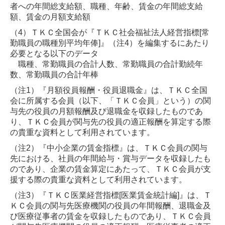
者への年間総支給額、職種、年齢、賃金の年間総支給
額、賃金の月額支給額
（4）ＴＫＣ全国会が『ＴＫＣ社会福祉法人経営指標[常
勤職員の職種別平均年俸]』（注4）を編集するにあたり
必要となる以下のデータ
職種、常勤職員の合計人数、常勤職員の合計勤続年
数、常勤職員の合計年棒
（注1）『月額役員報酬・役員退職金』は、ＴＫＣ全国
会に所属する会員（以下、「ＴＫＣ会員」という）の関
与先の役員の月額報酬及び退職金を収録したものであ
り、ＴＫＣ会員が関与先の役員の適正報酬を算定する際
の貴重な資料として利用されています。
（注2）『中小企業の賃金指標』は、ＴＫＣ会員の関与
先における、社員の年間給与・賞与データを収録したも
のであり、企業の賃金算定にあたって、ＴＫＣ会員が支
援する際の貴重な資料として利用されています。
（注3）『ＴＫＣ医業経営指標[医業賃金統計編]』は、Ｔ
ＫＣ会員の関与先医療機関の役員の年間報酬、退職金及
び医療従事者の賃金を収録したものであり、ＴＫＣ会員