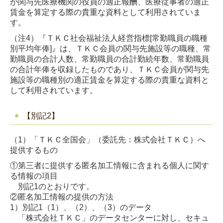
が関与先医療機関の役員の適正報酬、医療従事者の適正
賃金を算定する際の貴重な資料として利用されていま
す。
（注4）『ＴＫＣ社会福祉法人経営指標[常勤職員の職種
別平均年俸]』は、ＴＫＣ会員の関与先施設等の職種、常
勤職員の合計人数、常勤職員の合計勤続年数、常勤職員
の合計年俸を収録したものであり、ＴＫＣ会員が関与先
施設等の職種別の適正賃金を算定する際の貴重な資料と
して利用されています。
【別記2】
（1）「ＴＫＣ全国会」（委託先：株式会社ＴＫＣ）へ
提供するもの
①第三者に提供する匿名加工情報に含まれる個人に関す
る情報の項目
別記1のとおりです。
②匿名加工情報の提供の方法
1）別記1（1）、（2）、（3）のデータ
「株式会社ＴＫＣ」のデータセンターに対し、セキュ