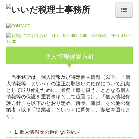
ホーム
事務所案内／事务所信息
事務所の特長／事务所特色
個人情報保護方針
業務内容／业务内容
当事務所は、個人情報及び特定個人情報（以下、「個
顧問契約のながれ／合同签约流程
人情報等」という）の適正な取扱いの確保について組織
として取り組むために、業務上取り扱うこととなる個人
料金について／关于费用
情報等の保護を重要事項として位置づけ、「個人情報保
護方針」を以下のとおり定め、所長、職員、その他の従
採用情報／招聘信息
業者（以下「従業者」という）に周知し、徹底を図りま
す。
募集要項／招聘要求
1. 個人情報等の適正な取扱い
お問合せ／询问