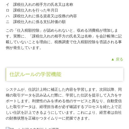
イ 課税仕入れの相手方の氏名又は名称
ロ 課税仕入れを行った年月日
ハ 課税仕入れに係る資産又は役務の内容
ニ 課税仕入れに係る支払対価の額
この「仕入税額控除」が認められないと、収める消費税が増加しま
す。実際に、「課税仕入れの相手方の氏名又は名称」を会計帳簿に記
載していないことを理由に、税務調査で仕入税額控除を否認される事
例が発生しています。
▲ 戻る
仕訳ルールの学習機能
システムが、仕訳計上時に補正した内容を学習します。次回以降、同
種の取引データを読み込んだ際に、学習した仕訳を提示して入力をサ
ポートします。利便性のみを求める他のサービスと異なり、自動受信
した取引データは、経理担当者が必ず確認するプロセスを経た上で正
しい仕訳を計上できるようにしています。これにより、経営者は自社
の財務状態を正確かつタイムリーに把握できます。