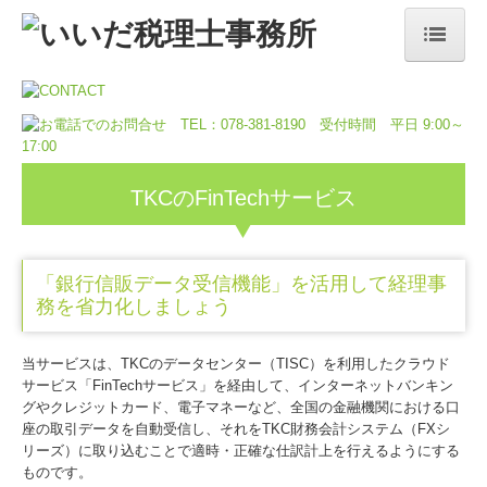
ホーム
事務所案内／事务所信息
事務所の特長／事务所特色
TKCのFinTechサービス
業務内容／业务内容
「銀行信販データ受信機能」を活用して経理事
顧問契約のながれ／合同签约流程
務を省力化しましょう
料金について／关于费用
当サービスは、TKCのデータセンター（TISC）を利用したクラウド
採用情報／招聘信息
サービス「FinTechサービス」を経由して、インターネットバンキン
グやクレジットカード、電子マネーなど、全国の金融機関における口
募集要項／招聘要求
座の取引データを自動受信し、それをTKC財務会計システム（FXシ
リーズ）に取り込むことで適時・正確な仕訳計上を行えるようにする
ものです。
お問合せ／询问