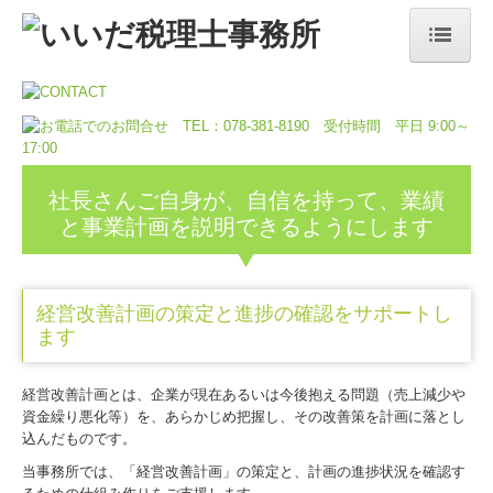
ホーム
事務所案内／事务所信息
事務所の特長／事务所特色
社長さんご自身が、自信を持って、業績
と事業計画を説明できるようにします
業務内容／业务内容
顧問契約のながれ／合同签约流程
経営改善計画の策定と進捗の確認をサポートし
ます
料金について／关于费用
採用情報／招聘信息
経営改善計画とは、企業が現在あるいは今後抱える問題（売上減少や
資金繰り悪化等）を、あらかじめ把握し、その改善策を計画に落とし
募集要項／招聘要求
込んだものです。
当事務所では、「経営改善計画」の策定と、計画の進捗状況を確認す
お問合せ／询问