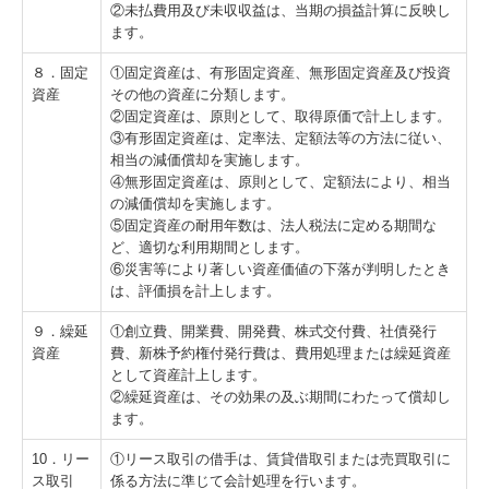
②未払費用及び未収収益は、当期の損益計算に反映し
ます。
８．固定
①固定資産は、有形固定資産、無形固定資産及び投資
資産
その他の資産に分類します。
②固定資産は、原則として、取得原価で計上します。
③有形固定資産は、定率法、定額法等の方法に従い、
相当の減価償却を実施します。
④無形固定資産は、原則として、定額法により、相当
の減価償却を実施します。
⑤固定資産の耐用年数は、法人税法に定める期間な
ど、適切な利用期間とします。
⑥災害等により著しい資産価値の下落が判明したとき
は、評価損を計上します。
９．繰延
①創立費、開業費、開発費、株式交付費、社債発行
資産
費、新株予約権付発行費は、費用処理または繰延資産
として資産計上します。
②繰延資産は、その効果の及ぶ期間にわたって償却し
ます。
10．リー
①リース取引の借手は、賃貸借取引または売買取引に
ス取引
係る方法に準じて会計処理を行います。