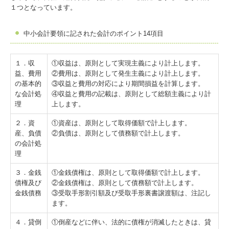
１つとなっています。
中小会計要領
に記された会計のポイント14項目
１．収
①収益は、原則として実現主義により計上します。
益、費用
②費用は、原則として発生主義により計上します。
の基本的
③収益と費用の対応により期間損益を計算します。
な会計処
④収益と費用の記載は、原則として総額主義により計
理
上します。
２．資
①資産は、原則として取得価額で計上します。
産、負債
②負債は、原則として債務額で計上します。
の会計処
理
３．金銭
①金銭債権は、原則として取得価額で計上します。
債権及び
②金銭債権は、原則として債務額で計上します。
金銭債務
③受取手形割引額及び受取手形裏書譲渡額は、注記し
ます。
４．貸倒
①倒産などに伴い、法的に債権が消滅したときは、貸