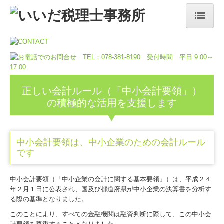
ホーム
事務所案内／事务所信息
事務所の特長／事务所特色
正しい会計ルール（「中小会計要領」）
の積極的な活用を支援します
業務内容／业务内容
顧問契約のながれ／合同签约流程
中小会計要領は、中小企業のための会計ルール
です
料金について／关于费用
採用情報／招聘信息
中小会計要領（「中小企業の会計に関する基本要領」）は、平成２４
年２月１日に公表され、国及び都道府県が中小企業の決算書を分析す
募集要項／招聘要求
る際の基準となりました。
このことにより、すべての金融機関は融資判断に際して、この中小会
お問合せ／询问