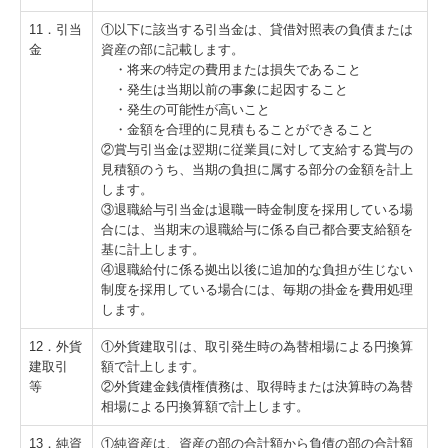
11．引当
①以下に該当する引当金は、貸借対照表の負債または
金
資産の部に記載します。
・将来の特定の費用または損失であること
・発生は当期以前の事象に起因すること
・発生の可能性が高いこと
・金額を合理的に見積もることができること
②賞与引当金は翌期に従業員に対して支給する賞与の
見積額のうち、当期の負担に属する部分の金額を計上
します。
③退職給与引当金は退職一時金制度を採用している場
合には、当期末の退職給与に係る自己都合要支給額を
基に計上します。
④退職給付に係る拠出以後に追加的な負担が生じない
制度を採用している場合には、毎期の掛金を費用処理
します。
12．外貨
①外貨建取引は、取引発生時の為替相場による円換算
建取引
額で計上します。
等
②外貨建金銭債権債務は、取得時または決算時の為替
相場による円換算額で計上します。
13．純資
①純資産は、資産の部の合計額から負債の部の合計額