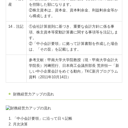
産
を控除した額になります。
②株主資本は、資本金、資本剰余金、利益剰余金等か
ら構成します。
14．注記
①会社計算規則に基づき、重要な会計方針に係る事
項、株主資本等変動計算書に関する事項等を注記しま
す。
②「中小会計要領」に拠って計算書類を作成した場合
は、「その旨」を記載します。
参考文献：甲南大学大学院教授（現・甲南大学会計大
学院長）河﨑照行、日本商工会議所部長 荒井恒一「新
しい中小企業会計をめぐる動向」TKC新月プログラム
資料（2011年10月14日）
財務経営力アップの流れ
「中小会計要領」に沿って日々記帳
月次決算