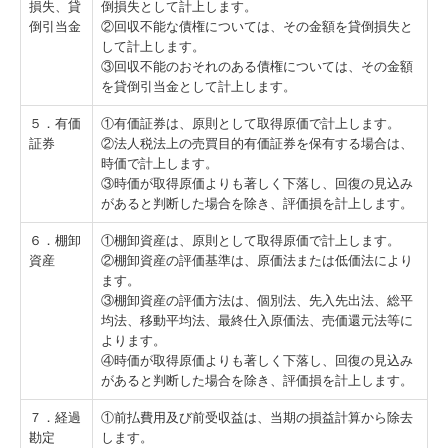
損失、貸
倒損失として計上します。
倒引当金
②回収不能な債権については、その金額を貸倒損失と
して計上します。
③回収不能のおそれのある債権については、その金額
を貸倒引当金として計上します。
５．有価
①有価証券は、原則として取得原価で計上します。
証券
②法人税法上の売買目的有価証券を保有する場合は、
時価で計上します。
③時価が取得原価よりも著しく下落し、回復の見込み
があると判断した場合を除き、評価損を計上します。
６．棚卸
①棚卸資産は、原則として取得原価で計上します。
資産
②棚卸資産の評価基準は、原価法または低価法により
ます。
③棚卸資産の評価方法は、個別法、先入先出法、総平
均法、移動平均法、最終仕入原価法、売価還元法等に
よります。
④時価が取得原価よりも著しく下落し、回復の見込み
があると判断した場合を除き、評価損を計上します。
７．経過
①前払費用及び前受収益は、当期の損益計算から除去
勘定
します。