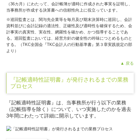
（36カ月）にわたって、会計帳簿が適時に作成された事実を証明し、
当事務所が作成する決算書への信頼性向上に役立っています。
※巡回監査とは、関与先企業等を毎月及び期末決算時に巡回し、会計
資料並びに会計記録の適法性、正確性及び適時性を確保するため、会
計事実の真実性、実在性、網羅性を確かめ、かつ指導することであ
る。巡回監査においては、経営方針の健全性の吟味につとめるものと
する。（TKC全国会『TKC会計人の行動基準書』第３章実践規定の部
より）
▲ 戻る
『記帳適時性証明書』が発行されるまでの業務
プロセス
『記帳適時性証明書』は、当事務所が行う以下の業務
（記帳指導を除く）について、いつ実施したのかを過去
3年間にわたって詳細に開示しています。