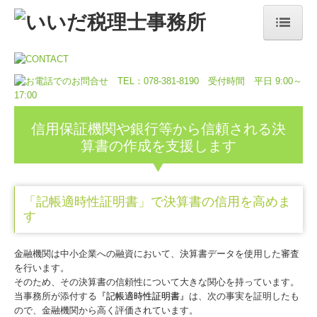
ホーム
事務所案内／事务所信息
事務所の特長／事务所特色
信用保証機関や銀行等から信頼される決
算書の作成を支援します
業務内容／业务内容
顧問契約のながれ／合同签约流程
「記帳適時性証明書」で決算書の信用を高めま
す
料金について／关于费用
採用情報／招聘信息
金融機関は中小企業への融資において、決算書データを使用した審査
を行います。
募集要項／招聘要求
そのため、その決算書の信頼性について大きな関心を持っています。
当事務所が添付する
『記帳適時性証明書
』
は、次の事実を証明したも
ので、金融機関から高く評価されています。
お問合せ／询问