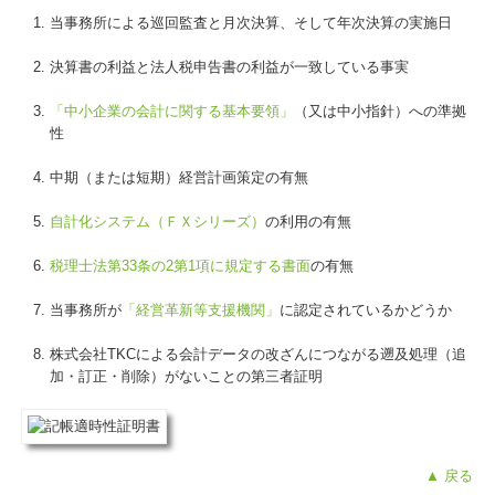
当事務所による巡回監査と月次決算、そして年次決算の実施日
決算書の利益と法人税申告書の利益が一致している事実
「中小企業の会計に関する基本要領」
（又は中小指針）への準拠
性
中期（または短期）経営計画策定の有無
自計化システム（ＦＸシリーズ）
の利用の有無
税理士法第33条の2第1項に規定する書面
の有無
当事務所が
「経営革新等支援機関」
に認定されているかどうか
株式会社TKCによる会計データの改ざんにつながる遡及処理（追
加・訂正・削除）がないことの第三者証明
▲ 戻る